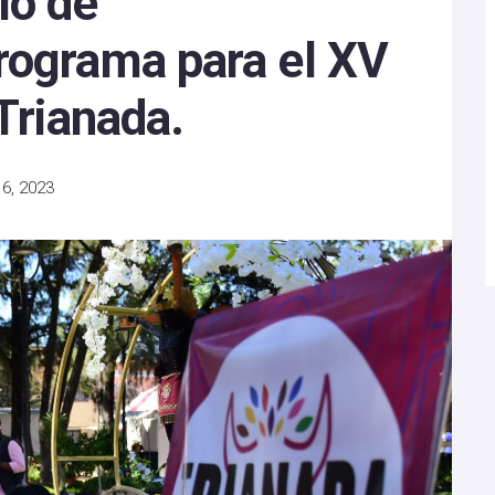
io de
rograma para el XV
 Trianada.
6, 2023