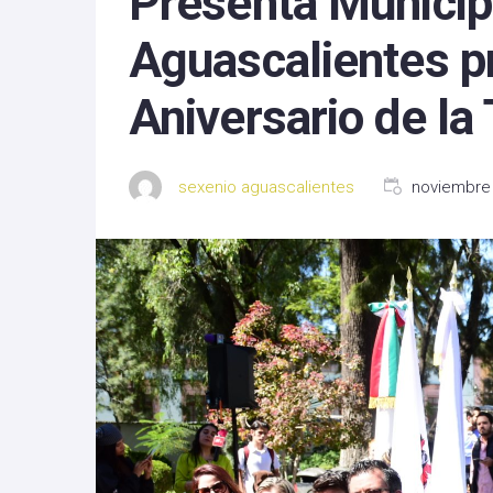
Presenta Municip
Michoacan
Aguascalientes p
Nayarit
Aniversario de la
Nuevo Leon
Oaxaca
sexenio aguascalientes
noviembre 
Sinaloa
Tlaxcala
Zacatecas