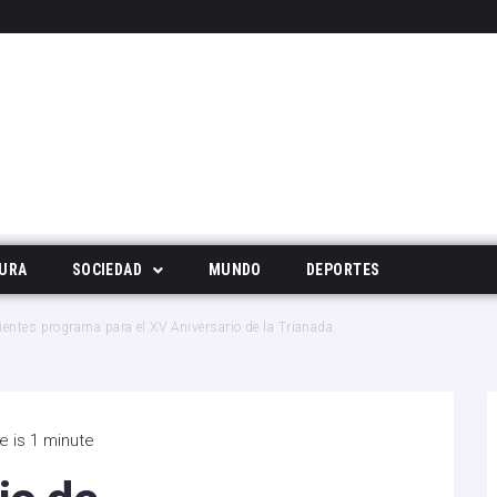
URA
SOCIEDAD
MUNDO
DEPORTES
Tecnología
entes programa para el XV Aniversario de la Trianada.
Deportes
Noticias Populares
e is 1 minute