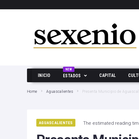
SEARCH THIS WEBSITE
NEW
INICIO
CAPITAL
CULT
ESTADOS
Aguascalientes
Home
Aguascalientes
Presenta Municipio de Aguascali
Baja California
Durango
AGUASCALIENTES
The estimated reading tim
Edo Mex
Hidalgo