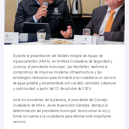
Durante la presentación del Modelo Integral de Aguas de
Aguascalientes (MIAA), en la Mesa Ciudadana de Seguridad y
Justicia, el presidente municipal, Leo Montañez, reafirmó el
compromiso de impulsar moderna infraestructura y las
estrategias necesarias para brindarle a la ciudadanía un servicio
de agua potable y alcantarillado con calidad, cantidad, cobertura
y continuidad, a partir del 22 de octubre de 2023.
Ante los asistentes de la plenaria, el presidente del Consejo
Ciudadano de MIAA, Javier Buenrostro Gándara, destacó la
determinación del presidente municipal, de escuchar la voz y
tomar en cuenta a la ciudadanía para retomar este importante
servicio.