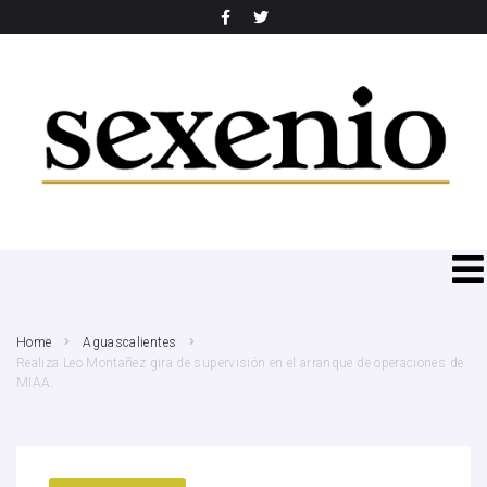
SEARCH THIS WEBSITE
Home
Aguascalientes
Realiza Leo Montañez gira de supervisión en el arranque de operaciones de
MIAA.