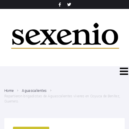
SEARCH THIS WEBSITE
Home
Aguascalientes
Repartieron brigadistas de Aguascalientes víveres en Coyuca de Benítez,
Guerrero.