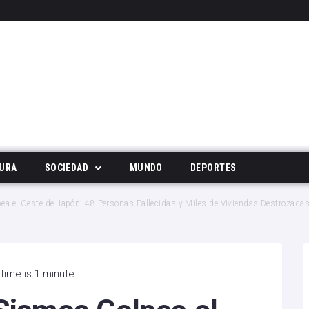
URA
SOCIEDAD
MUNDO
DEPORTES
Tecnología
pea el Oeste de Japón: 48 Personas Fallecidas y Miles de Viviendas Destrozada
Deportes
Noticias Populares
time is 1 minute