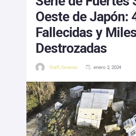
Serie de Fuertes
Michoacan
Oeste de Japón: 
Nayarit
Fallecidas y Mile
Nuevo Leon
Destrozadas
Oaxaca
Sinaloa
Staff_Sexenio
enero 2, 2024
Tlaxcala
Zacatecas