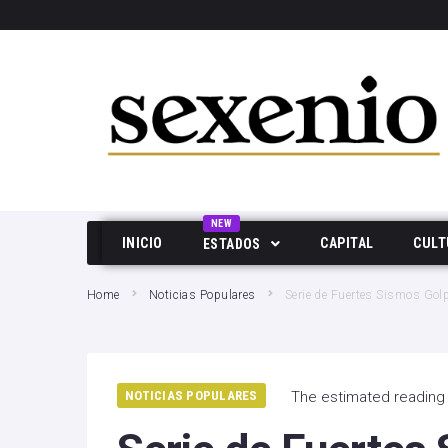
SEARCH THIS WEBSITE
NEW
INICIO
CAPITAL
CULT
ESTADOS
Aguascalientes
Home
Noticias Populares
Serie de Fuertes Sismos Gol
Baja California
Durango
NOTICIAS POPULARES
The estimated reading 
Edo Mex
Hidalgo