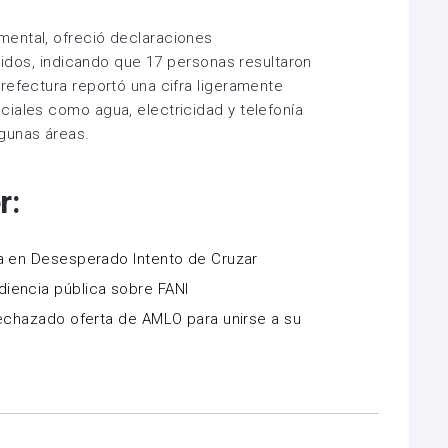
ental, ofreció declaraciones
ecidos, indicando que 17 personas resultaron
refectura reportó una cifra ligeramente
iales como agua, electricidad y telefonía
gunas áreas.
r:
da en Desesperado Intento de Cruzar
iencia pública sobre FANI
rechazado oferta de AMLO para unirse a su