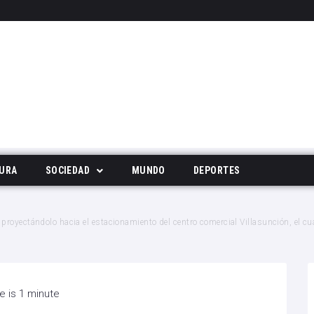
URA
SOCIEDAD
MUNDO
DEPORTES
Tecnología
proyectándolo hacia el estacionamiento del centro comercial Villasunción, el cu
Deportes
Noticias Populares
e is 1 minute