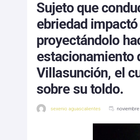
Sujeto que condu
Michoacan
ebriedad impactó 
Nayarit
proyectándolo hac
Nuevo Leon
Oaxaca
estacionamiento 
Sinaloa
Villasunción, el 
Tlaxcala
sobre su toldo.
Zacatecas
sexenio aguascalientes
noviembre 