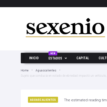
SEARCH THIS WEBSITE
NEW
INICIO
CAPITAL
CULT
ESTADOS
Aguascalientes
Home
Aguascalientes
Sujeto que conducía en estado de ebriedad impactó un vehículo, 
Baja California
Durango
Edo Mex
AGUASCALIENTES
The estimated reading tim
Hidalgo