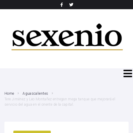
SEARCH THIS WEBSITE
Home
Aguascalientes
Tere Jiménez y Leo Montañez entregan mega tanque que mejorará el
servicio del agua en el oriente de la capital.