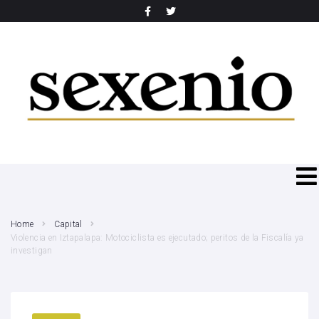
SEARCH THIS WEBSITE
Home
Capital
Violencia en Iztapalapa: Motociclista es ejecutado; peritos de la Fiscalía ya
investigan