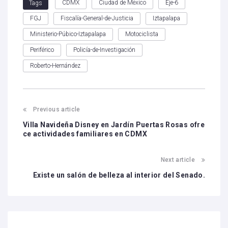
CDMX
Ciudad de México
Eje-6
Tags
FGJ
Fiscalía-General-de-Justicia
Iztapalapa
Ministerio-Púbico-Iztapalapa
Motociclista
Periférico
Policía-de-Investigación
Roberto-Hernández
Previous article
Villa Navideña Disney en Jardín Puertas Rosas ofre
ce actividades familiares en CDMX
Next article
Existe un salón de belleza al interior del Senado.