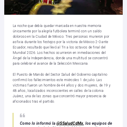
La noche que debía quedar marcada en nuestra memoria
únicamente por la alegría futbolera terminó con un saldo
doloroso en la Ciudad de México. Tres personas murieron por
asfixia durante los festejos por la victoria de México 2-0 ante
Ecuador, resultado que llevó al Tri a los octavos de final del
Mundial 2026. Los hechos ocurrieron en inmediaciones del
Ángel de la Independencia, donde una multitud se concentró
para celebrar el avance de la Selección Mexicana.
El Puesto de Mando del Sector Salud del Gobierno capitalino
confirmó los fallecimientos este miércoles 1 de julio. Las
víctimas fueron un hombre de 44 años y dos mujeres, de 19 y
48 años, localizados inconscientes en calles de la colonia
Juárez, una de las zonas que concentró mayor presencia de
aficionados tras el partido.
Como lo informó la
@SSaludCdMx
, los equipos de