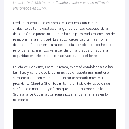
La victoria de México ante Ecuador reunió a casi un millón de
aficionados en CDMX
Medios internacionales como Reuters reportaron que el
ambiente se tornó caótico en algunos puntos después de la
detonación de pirotecnia, lo que habría provocado momentos de
pánico entre la multitud. Las autoridades capitalinas no han
detallado públicamente una secuencia completa de los hechos,
pero los fallecimientos ya encendieron la discusión sobre la
seguridad en celebraciones masivas durante el torneo.
La jefa de Gobierno, Clara Brugada, expresó condolencias a las
familias y señaló que la administración capitalina mantiene
comunicación con ellas para brindar acompañamiento. La
presidenta Claudia Sheinbaum también habló del caso en su
conferencia matutina y afirmó que dio instrucciones a la
Secretaría de Gobernación para apoyar a los familiares en lo
necesario.