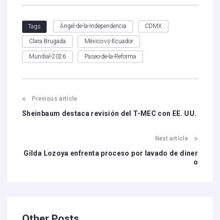
Ángel-de-la-Independencia
CDMX
Tags
Clara Brugada
México-vs-Ecuador
Mundial-2026
Paseo-de-la-Reforma
Previous article
Sheinbaum destaca revisión del T-MEC con EE. UU.
Next article
Gilda Lozoya enfrenta proceso por lavado de diner
o
Other Posts