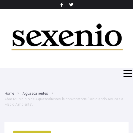
SEARCH THIS WEBSITE
Home
Aguascalientes
Abre Municipio de Aguascalientes la convocatoria “Reciclando Ayudas al
Medio Ambiente”.