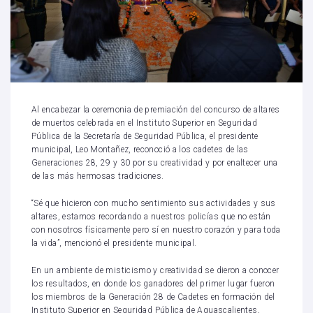
Al encabezar la ceremonia de premiación del concurso de altares
de muertos celebrada en el Instituto Superior en Seguridad
Pública de la Secretaría de Seguridad Pública, el presidente
municipal, Leo Montañez, reconoció a los cadetes de las
Generaciones 28, 29 y 30 por su creatividad y por enaltecer una
de las más hermosas tradiciones.
“Sé que hicieron con mucho sentimiento sus actividades y sus
altares, estamos recordando a nuestros policías que no están
con nosotros físicamente pero sí en nuestro corazón y para toda
la vida”, mencionó el presidente municipal.
En un ambiente de misticismo y creatividad se dieron a conocer
los resultados, en donde los ganadores del primer lugar fueron
los miembros de la Generación 28 de Cadetes en formación del
Instituto Superior en Seguridad Pública de Aguascalientes,