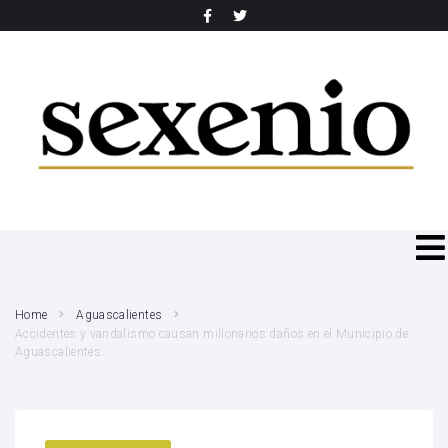
SEARCH THIS WEBSITE
Home
Aguascalientes
Accidentes y vandalismo causan millonarios daños en el Municipio de
Aguascalientes.