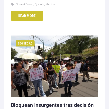
Donald Trump
,
Epstein
,
México
READ MORE
SOCIEDAD
Bloquean Insurgentes tras decisión