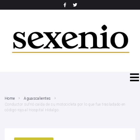
SEARCH THIS WEBSITE
Home
Aguascalientes
Conductor sufrió caída de su motocicleta por lo que fue trasladado en
código rojo al Hospital Hidalgo.