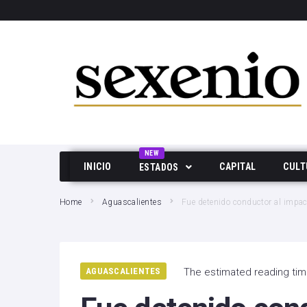
SEARCH THIS WEBSITE
NEW
INICIO
CAPITAL
CULT
ESTADOS
Aguascalientes
Home
Aguascalientes
Fue detenido conductor al impac
Baja California
Durango
AGUASCALIENTES
The estimated reading tim
Edo Mex
Hidalgo