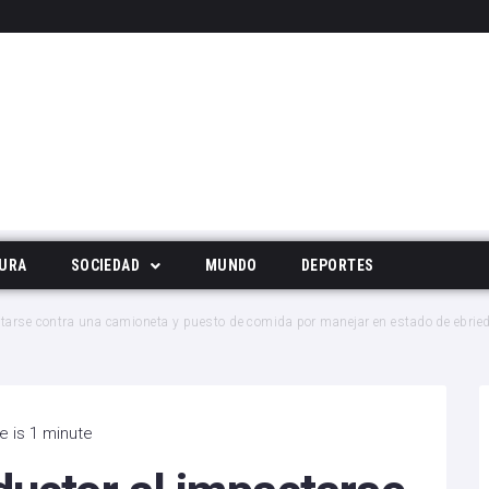
URA
SOCIEDAD
MUNDO
DEPORTES
Tecnología
tarse contra una camioneta y puesto de comida por manejar en estado de ebrie
Deportes
Noticias Populares
e is 1 minute