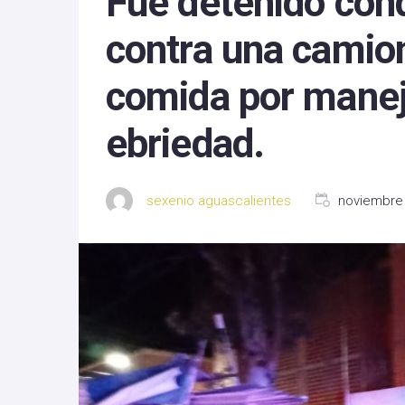
Fue detenido con
Michoacan
contra una camio
Nayarit
comida por manej
Nuevo Leon
ebriedad.
Oaxaca
Sinaloa
sexenio aguascalientes
noviembre 
Tlaxcala
Zacatecas