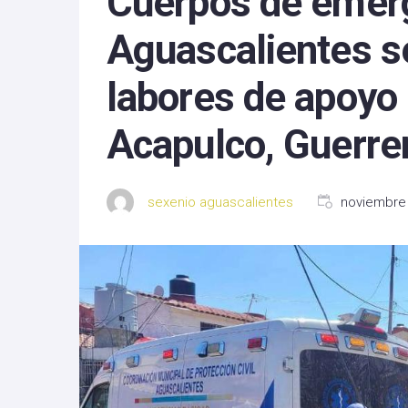
Cuerpos de emer
Michoacan
Aguascalientes s
Nayarit
labores de apoyo 
Nuevo Leon
Acapulco, Guerre
Oaxaca
Sinaloa
sexenio aguascalientes
noviembre 
Tlaxcala
Zacatecas