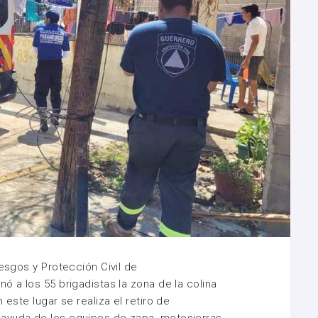
iesgos y Protección Civil de
ó a los 55 brigadistas la zona de la colina
 este lugar se realiza el retiro de
ayuda de los equipos de zapa, motosierras