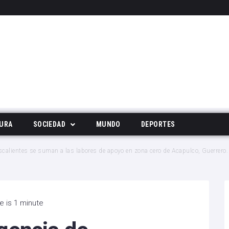
URA
SOCIEDAD
MUNDO
DEPORTES
Tecnología
alientes se suman a las labores de apoyo en zona cero de Acapulco, Guerrero.
Deportes
Noticias Populares
e is 1 minute