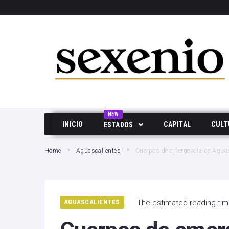
SEARCH THIS WEBSITE
NEW
INICIO
CAPITAL
CULT
ESTADOS
Aguascalientes
Home
Aguascalientes
Cuerpos de emergencia de Aguasc
Baja California
Durango
AGUASCALIENTES
The estimated reading tim
Edo Mex
Hidalgo