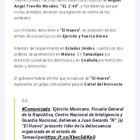
Treviño Chávez, ha sido identificado como sobrino de
Miguel
Ángel Treviño Morales
,
“EL Z-40”
, y fue detenido porque
civiles armados lanzaron una agresión en contra de los
soldados.
Los militares detuvieron a
“El Huevo”
, en posesión de dos
armas de uso exclusivo del
Ejercito y
Fuerza Aérea
.
Además del requerimiento en
Estados Unidos
, cuenta con dos
ordenes de aprehensión en
México
. En
Tamaulipas
por
extorsión y asociación delictuosa y en
Coahuila
por homicidio
dolos y terrorismo.
El gobierno federal afirmó que la captura de
“El Huevo”
,
representa un golpe contundente para el
Cártel del Noroeste
.
#Comunicado
. Ejército Mexicano, Fiscalía General
de la República, Centro Nacional de Inteligencia y
Guardia Nacional, detienen a Juan Gerardo “N” (a)
“El Huevo” presunto líder de la delincuencia
organizada en el estado de
Tamaulipas
https://t.co/Xboc5diKpQ