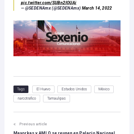
pic.twitter.com/SUBn2IOUAi
— @SEDENAmx (@SEDENAmx)
March 14, 2022
El Huevo
Estados Unidos
México
Tags
narcotrafico
Tamaulipas
Previous article
Mayorkas y AMLO se reunen en Palacio Nacional