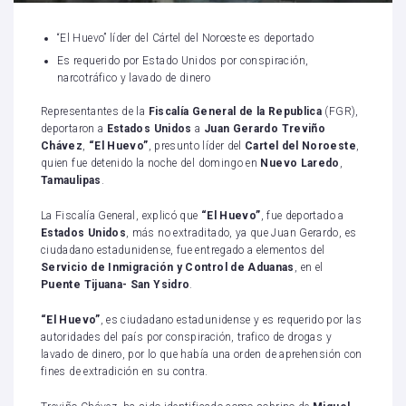
“El Huevo” líder del Cártel del Noroeste es deportado
Es requerido por Estado Unidos por conspiración,
narcotráfico y lavado de dinero
Representantes de la
Fiscalía General de la Republica
(FGR),
deportaron a
Estados Unidos
a
Juan Gerardo Treviño
Chávez
,
“El Huevo”
, presunto líder del
Cartel del Noroeste
,
quien fue detenido la noche del domingo en
Nuevo Laredo
,
Tamaulipas
.
La Fiscalía General, explicó que
“El Huevo”
, fue deportado a
Estados Unidos
, más no extraditado, ya que Juan Gerardo, es
ciudadano estadunidense, fue entregado a elementos del
Servicio de Inmigración y Control de Aduanas
, en el
Puente Tijuana- San Ysidro
.
“El Huevo”
, es ciudadano estadunidense y es requerido por las
autoridades del país por conspiración, trafico de drogas y
lavado de dinero, por lo que había una orden de aprehensión con
fines de extradición en su contra.