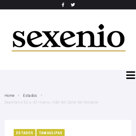
SEARCH THIS WEBSITE
Home
Estados
Deportan a EU a «El Huevo», líder del Cártel del Noroeste
ESTADOS
TAMAULIPAS