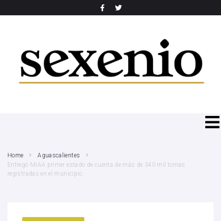
SEARCH THIS WEBSITE
Home
Aguascalientes
Entregó MIAA primer estado de cuenta de más de 340 mil tomas
registradas en el municipio.