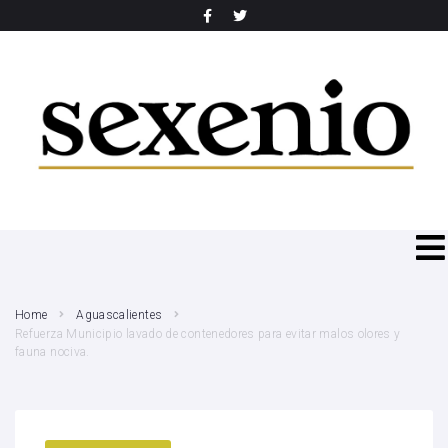
SEARCH THIS WEBSITE
Home
Aguascalientes
Refuerza Municipio lavado de contenedores para evitar malos olores y
fauna nociva.