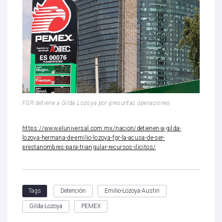
FGR detiene a Gilda Lozoya por presuntas operaciones
https://www.eluniversal.com.mx/nacion/detienen-a-gilda-
lozoya-hermana-de-emilio-lozoya-fgr-la-acusa-de-ser-
prestanombres-para-triangular-recursos-ilicitos/
Detención
Emilio-Lozoya-Austin
Tags
Gilda-Lozoya
PEMEX