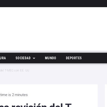
URA
SOCIEDAD
MUNDO
DEPORTES
Tecnología
del T-MEC con EE. UU.
Deportes
Noticias Populares
time is 2 minutes