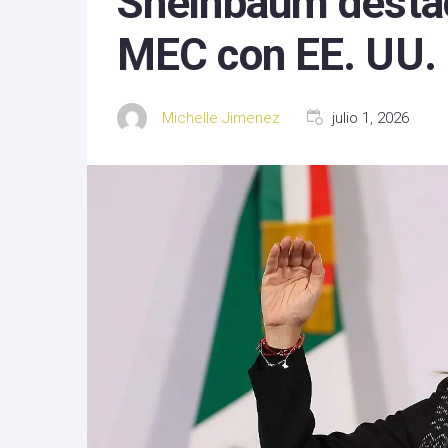
Sheinbaum destaca
Michoacan
MEC con EE. UU.
Nayarit
Michelle Jimenez
julio 1, 2026
Nuevo Leon
Oaxaca
Sinaloa
Tlaxcala
Zacatecas