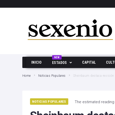
SEARCH THIS WEBSITE
NEW
INICIO
CAPITAL
CULT
ESTADOS
Aguascalientes
Home
Noticias Populares
Sheinbaum destaca revisión 
Baja California
Durango
NOTICIAS POPULARES
The estimated reading 
Edo Mex
Hidalgo