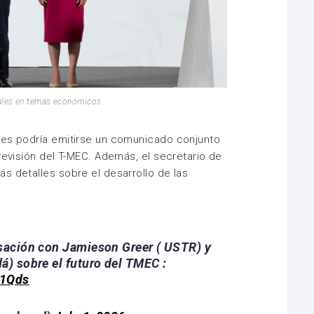
ales en temas económicos.
les podría emitirse un comunicado conjunto
revisión del T-MEC. Además, el secretario de
s detalles sobre el desarrollo de las
sación con Jamieson Greer ( USTR) y
á) sobre el futuro del TMEC :
x1Qds