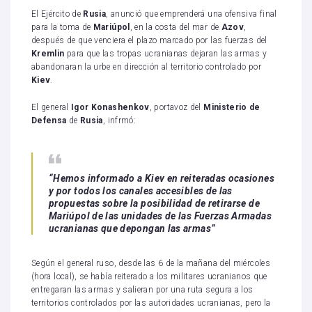
El Ejército de
Rusia
, anunció que emprenderá una ofensiva final
para la toma de
Mariúpol
, en la costa del mar de
Azov
,
después de que venciera el plazo marcado por las fuerzas del
Kremlin
para que las tropas ucranianas dejaran las armas y
abandonaran la urbe en dirección al territorio controlado por
Kiev
.
El general
Igor Konashenkov
, portavoz del
Ministerio de
Defensa
de
Rusia
, infrmó:
“Hemos informado a Kiev en reiteradas ocasiones
y por todos los canales accesibles de las
propuestas sobre la posibilidad de retirarse de
Mariúpol de las unidades de las Fuerzas Armadas
ucranianas que depongan las armas”
Según el general ruso, desde las 6 de la mañana del miércoles
(hora local), se había reiterado a los militares ucranianos que
entregaran las armas y salieran por una ruta segura a los
territorios controlados por las autoridades ucranianas, pero la