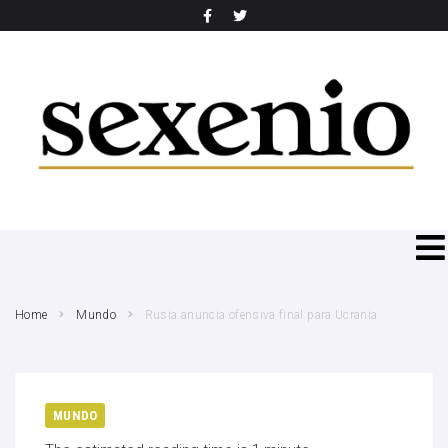
SEARCH THIS WEBSITE
Home
Mundo
Rusia anuncia ofensiva final para Ucrania
MUNDO